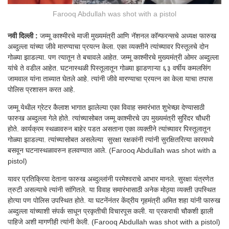
Farooq Abdullah was shot with a pistol
नवी दिल्ली :
जम्मू काश्मीरचे माजी मुख्यमंत्री आणि नॅशनल कॉन्फरन्सचे अध्यक्ष फारुख
अब्दुल्ला यांच्या जीवे मारण्याचा प्रयत्न केला. एका व्यक्तीने त्यांच्यावर पिस्तूलचे दोन
गोळ्या झाडल्या. पण त्यातून ते बचावले आहेत. जम्मू काश्मीरचे मुख्यमंत्री ओमर अब्दुल्ला
यांचे ते वडील आहेत. घटनास्थळी पिस्तूलातून गोळ्या झाडणाऱ्या ६३ वर्षीय कमलसिंग
जामवाल यांना ताब्यात घेतले आहे. त्यांनी जीवे मारण्याचा प्रयत्न का केला याचा तपास
पोलिस प्रशासन करत आहे.
जम्मू येथील ग्रेटर कैलाश भागात झालेल्या एका विवाह समारंभात शुभेच्छा देण्यासाठी
फारुख अब्दुल्ला गेले होते. त्यांच्यासोबत जम्मू काश्मीरचे उप मुख्यमंत्री सुरिंदर चौधरी
होते. कार्यक्रम स्थळावरुन बाहेर पडत असताना एका व्यक्तीने त्यांच्यावर पिस्तूलातून
गोळ्या झाडल्या. त्यांच्यासोबत असलेल्या सुरक्षा रक्षकांनी त्यांनी सुरक्षितरित्या कारमध्ये
बसवून घटनास्थळावरुन हलवण्यात आले. (Farooq Abdullah was shot with a
pistol)
यावर प्रतिक्रिया देताना फारुख अब्दुल्लांनी परमेश्वराचे आभार मानले. सुरक्षा यंत्रणेत
त्रुटी असल्याचे त्यांनी सांगितले. या विवाह समारंभासाठी अनेक मोठ्या व्यक्ती उपस्थित
होत्या पण पोलिस उपस्थित होते. या घटनेंनंतर केंद्रीय गृहमंत्री अमित शहा यांनी फारुख
अब्दुल्ला यांच्याशी संपर्क साधून प्रकृतीची विचारपूस कली. या प्रकराची चौकशी झाली
पाहिजे अशी मागणीही त्यांनी केली. (Farooq Abdullah was shot with a pistol)