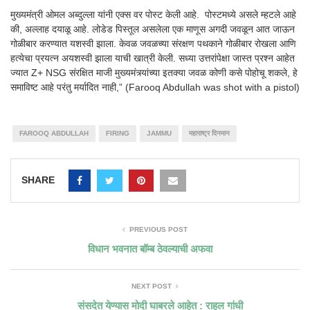
मुख्यमंत्री ओमल अब्दुल्ला यांनी एक्स वर पोस्ट केली आहे. पोस्टमध्ये असले म्हटले आहे
की, अल्लाह दयाळू आहे. लोडेड पिस्तूल असलेला एक माणूस अगदी जवळून आत जाऊन
गोळीबार करण्यात यशस्वी झाला. केवळ जवळच्या संरक्षण पथकाने गोळीबार रोखला आणि
हत्येचा प्रयत्न अयशस्वी झाला याची खात्री केली. सध्या उत्तरांपेक्षा जास्त प्रश्न आहेत
ज्यात Z+ NSG संरक्षित माजी मुख्यमंत्र्यांच्या इतक्या जवळ कोणी कसे पोहोचू शकले, हे
समाविष्ट आहे परंतु मर्यादित नाही,” (Farooq Abdullah was shot with a pistol)
FAROOQ ABDULLAH
FIRING
JAMMU
महाराष्ट्र दिनमान
SHARE
PREVIOUS POST
विधान भवनात बॉम्ब ठेवल्याची अफवा
NEXT POST
संसदेत येण्यास मोदी घाबरले आहेत : राहूल गांधी