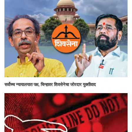
सर्वोच्च न्यायालयात पक्ष, चिन्हावर शिवसेनेचा जोरदार युक्तीवाद