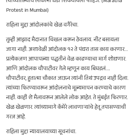
त्यांच्यातल्याच लोकांनी धडा शिकवायला पाहिजे. (Maratha
Protest in Mumbai)
राहिला मुद्दा आंदोलकांचे खेळ वगैरेंचा.
तुम्ही आझाद मैदानात चिखल करून ठेवलाय. नीट बसायला
जागा नाही. अशावेळी आंदोलक १२ ते पंधरा तास काय करणार…
प्रत्येकजण आपापल्या पद्धतीनं वेळ काढण्याचा मार्ग शोधणार.
आणि आंदोलक चौपाटीवर गेले म्हणून काय बिघडलं….
चौपाटीवर, हुतात्मा चौकात जाऊन त्यांनी तिथं उपद्रव नाही दिला.
त्यांच्या फिरण्यावरून आंदोलनाचे मूल्यमापन करण्याचे कारण
नाही. काही शे मैलावरून आलेले लोक आहेत. ते मुंबईत फिरणार.
खेळ खेळणार. त्यांच्यामागे कॅमेरे लावणाऱ्यांचे हेतू तपासण्याची
गरज आहे.
राहिला मुद्दा न्यायालयाच्या सूचनांचा.