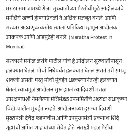
लागले. सरकार आपल्या विरोधात आहे, असा संदेश राज्यभरातील
मराठा समाजामध्ये गेला. सुरुवातीच्या गैरसोयीमुळे आंदोलकांचे
मनौधैर्य खच्ची होण्याऐवजी ते अधिक मजबूत बनले. आणि
सरकार अडवणूक करतेय त्याला प्रतिक्रिया म्हणून आंदोलक
आक्रमक आणि आडमुठेही बनले. (Maratha Protest in
Mumbai)
सरकारनं मनोज जरांगे पाटील यांचं हे आंदोलन सुरुवातीपासून
हलक्यात घेतलं. मोर्चा निघेपर्यंत हलक्यात घेतलं असतं तरी समजू
शकलो असतो. परंतु मोर्चा मुंबईत धडकल्यानंतरही हलक्यात
घेतलं. त्याचमुळं आंदोलन सुरू झालं त्यादिवशी मराठा
आरक्षणप्रश्नी नेमलेल्या मंत्रिमंडळ उपसमितीचे अध्यक्ष राधाकृष्ण
विखे-पाटील मुंबईत नव्हते. आंदोलनाच्या दुसऱ्या दिवशी
मुख्यमंत्री देवेंद्र फडणवीस आणि उपमुख्यमंत्री एकनाथ शिंदे
गृहमंत्री अमित शाह यांच्या सेवेत होते. नंतरही मंडळ भेटींचा