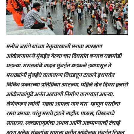
मनोज जरांगे यांच्या नेतृत्वाखाली मराठा आरक्षण
आंदोलनामध्ये मुंबईत गेल्या चार दिवसांत बऱ्याच घडामोडी
घडल्या
. मराठ्यांचे वादळ मुंबईत धडकले इथपासून ते
मराठ्यांनी मुंबईचे वातावरण बिघडवून टाकले इथपर्यंत
विविध प्रकारच्या प्रतिक्रिया उमटल्या. पहिले दोन दिवस हजारो
आंदोलकांपुढे अनंत अडचणी निर्माण करण्यात आल्या.
जेणेकरून त्यांनी `गड्या आपला गाव बरा` म्हणून परतीचा
रस्ता धरावा. परंतु मराठे हटले नाहीत. पाऊस, चिखलाचे
साम्राज्य, स्वच्छतागृहांचा अभाव आणि अन्नपाण्याची टंचाई
अशा अनेक संकटांचा सामना करीत आंदोलक मुंबईत टिकून