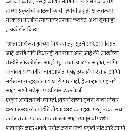
काळजी घ्यावी, असंही कोर्टानं सांगितलं आङे. मनोज जरांगे
यांच्या प्रकृतीची काळजी घ्यावी. त्यांची प्रकृती खालवल्यास
सरकारनं तातडीनं त्यांच्यावर उपचार करावेत, अशा सूचनाही
हायकोर्टानं दिल्या.
“आता आंदोलन तुमच्या नियंत्रणातून सुटले आहे, असे दिसत
आहे. जरांगे यांचे विधानही वृत्तपत्रात आले आहे की, लाखोंच्या
संख्येने लोक येतील. आम्ही खूप संयम बाळगत आहोत, आणि
याबाबत संथ गतीने जात आहोत. मुंबई ठप्प होणार नाही आणि
सर्वसामान्य रहदारीला बाधा येणार नाही, हे आम्हाला पहायचे
आहे”, अशी अपेक्षा खंडपीठाने व्यक्त केली.
एकूण आंदोलनाची व्याप्ती, हायकोर्टाच्या सूचना यांचा विचार
करता सरकारने तातडीने तोडगा काढायला हवा. परंतु अत्यंत संथ
गतीने सरकारचा कारभार चालला आहे. त्यातून परिस्थिती
हाताबाहेर जाऊ शकते. मनोज जरांगे यांची प्रकृती नीट आहे आणि