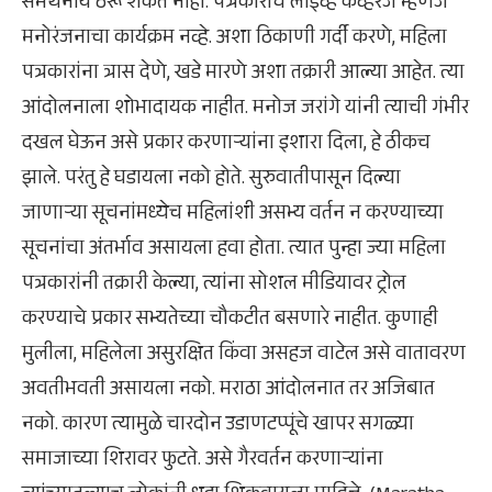
समर्थनीय ठरू शकत नाही. पत्रकारांचे लाइव्ह कव्हरेज म्हणजे
मनोरंजनाचा कार्यक्रम नव्हे. अशा ठिकाणी गर्दी करणे, महिला
पत्रकारांना त्रास देणे, खडे मारणे अशा तक्रारी आल्या आहेत. त्या
आंदोलनाला शोभादायक नाहीत. मनोज जरांगे यांनी त्याची गंभीर
दखल घेऊन असे प्रकार करणाऱ्यांना इशारा दिला, हे ठीकच
झाले. परंतु हे घडायला नको होते. सुरुवातीपासून दिल्या
जाणाऱ्या सूचनांमध्येच महिलांशी असभ्य वर्तन न करण्याच्या
सूचनांचा अंतर्भाव असायला हवा होता. त्यात पुन्हा ज्या महिला
पत्रकारांनी तक्रारी केल्या, त्यांना सोशल मीडियावर ट्रोल
करण्याचे प्रकार सभ्यतेच्या चौकटीत बसणारे नाहीत. कुणाही
मुलीला, महिलेला असुरक्षित किंवा असहज वाटेल असे वातावरण
अवतीभवती असायला नको. मराठा आंदोलनात तर अजिबात
नको. कारण त्यामुळे चारदोन उडाणटप्पूंचे खापर सगळ्या
समाजाच्या शिरावर फुटते. असे गैरवर्तन करणाऱ्यांना