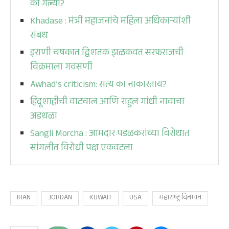
का गेल्या?
Khadase : मंत्री महाजनांचे महिला अधिकाऱ्यांशी
संबध
इराणी चषकात द्विशतक झळकवत सरफराजची
विक्रमाला गवसणी
Awhad’s criticism: सत्य का नाकारताय?
हिंदूशाहीची वाटचाल आणि राहुल गांधी नावाचा
अडथळा
Sangli Morcha : आमदार पडळकरांच्या विरोधात
सांगलीत विरोधी पक्ष एकवटला
IRAN
JORDAN
KUWAIT
USA
महाराष्ट्र दिनमान