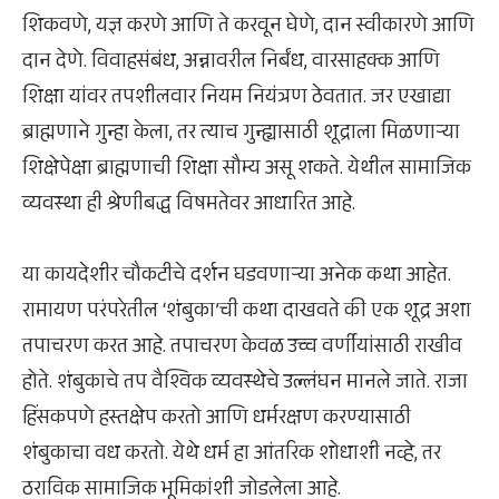
शिकवणे, यज्ञ करणे आणि ते करवून घेणे, दान स्वीकारणे आणि
दान देणे. विवाहसंबंध, अन्नावरील निर्बंध, वारसाहक्क आणि
शिक्षा यांवर तपशीलवार नियम नियंत्रण ठेवतात. जर एखाद्या
ब्राह्मणाने गुन्हा केला, तर त्याच गुन्ह्यासाठी शूद्राला मिळणाऱ्या
शिक्षेपेक्षा ब्राह्मणाची शिक्षा सौम्य असू शकते. येथील सामाजिक
व्यवस्था ही श्रेणीबद्ध विषमतेवर आधारित आहे.
या कायदेशीर चौकटीचे दर्शन घडवणाऱ्या अनेक कथा आहेत.
रामायण परंपरेतील ‘शंबुका’ची कथा दाखवते की एक शूद्र अशा
तपाचरण करत आहे. तपाचरण केवळ उच्च वर्णीयांसाठी राखीव
होते. शंबुकाचे तप वैश्विक व्यवस्थेचे उल्लंघन मानले जाते. राजा
हिंसकपणे हस्तक्षेप करतो आणि धर्मरक्षण करण्यासाठी
शंबुकाचा वध करतो. येथे धर्म हा आंतरिक शोधाशी नव्हे, तर
ठराविक सामाजिक भूमिकांशी जोडलेला आहे.