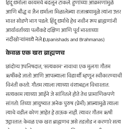
हिंदू धर्माला कायमचे बदलून टाकले. हुणांच्या आक्रमणांमुळे
आणि बौद्ध व जैन धर्माला मिळालेल्या राजाश्रयामुळे त्यांना उत्तर
भारत सोडणे भाग पडले. हिंदू धर्माचे हेच नवीन रूप ब्राह्मणांनी
आर्यावर्ताच्या पलीकडे दक्षिण आणि पूर्व भारताच्या
नदीखोऱ्यांमध्ये नेले.
(
Upanishads and Brahmanas)
केवळ एक खरा ब्राह्मणच
छांदोग्य उपनिषदात, ‘सत्यकाम’ नावाचा एक मुलगा गौतम
ऋषींकडे जातो आणि आपल्याला विद्यार्थी म्हणून स्वीकारण्याची
विनंती करतो. गौतम त्याला त्याच्या वंशाबद्दल विचारतात.
सत्यकाम त्याच्या आईने जे सांगितले होते तेच प्रामाणिकपणे
सांगतो: तिच्या आयुष्यात अनेक पुरुष (प्रेमी) आल्यामुळे त्याला
त्याचे वडील कोण आहेत हे ठाऊक नाही. त्यावर गौतम ऋषी
उद्गारतात: केवळ एक खरा ब्राह्मणच असे तडजोड न करणारे सत्य