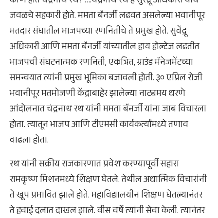
कोण होते चंद्रनाथ रथ? ….चंद्रनाथ रथ हे सुरेंद्रू अधिकारी यांचे
जवळचे सहकारी होते. ममता बॅनर्जी लढवत असलेल्या भवानीपूर
मतदार संघातील भाजपच्या रणनितीचे ते प्रमुख होते. सुवेंद्रू
अधिकारी आणि ममता बॅनर्जी यांच्यातील हाय होल्टेज लढतीत
भाजपची संघटनात्मक रणनिती, एकत्रित, ग्राउंड मॅनेजमेंटच्या
समन्वयात त्यांनी प्रमुख भूमिका बजावली होती. ३० एप्रिल रोजी
भवानीपूर मतमोजणी केंद्राबाहेर झालेल्या नाट्यमय धरणे
आंदोलनात चंद्रनाथ रथ यांनी ममता बॅनर्जी यांना जाब विचारला
होता. त्यातून भाजप आणि टीएमसी कार्यकर्त्यांमध्ये तणाव
वाढला होता.
रथ यांनी सक्रीय राजकारणात प्रवेश करण्यापूर्वी सहारा
रामकृष्ण मिशनमध्ये शिक्षण घेतले. तेथील अधात्मिक विचारांनी
ते खूप प्रभावित झाले होते. महाविद्यालयीन शिक्षण घेतल्यानंतर
ते हवाई दलात दाखल झाले. वीस वर्षे त्यांनी सेवा केली. त्यानंतर