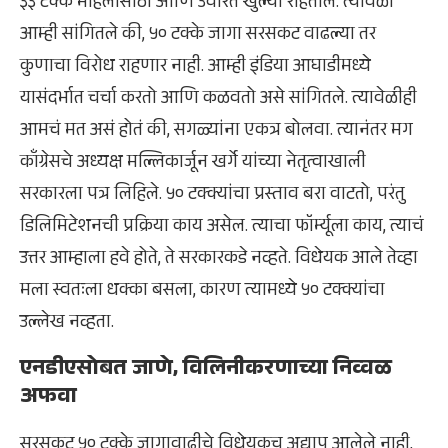
३३ टक्के महिलांसाठी आणि उर्वरित खुल्या राहतील. त्यावेळी
आम्ही सांगितले की, ५० टक्के जागा सरसकट वाढल्या तर
कुणाचा विरोध राहणार नाही. आम्ही इंडिया आघाडीमध्ये
यासंदर्भात चर्चा करतो आणि कळवतो असे सांगितले. त्यावेळीही
आमचं मत असं होतं की, सगळ्यांना एकत्र बोलवा. त्यानंतर मग
काँग्रेसचे अध्यक्ष मल्लिकार्जून खर्गे यांच्या नेतृत्वाखाली
सरकारला पत्र लिहिले. ५० टक्क्यांचा प्रस्ताव बरा वाटतो, परंतु
डिलिमिटेशनची प्रक्रिया काय असेल. त्याचा फॉर्म्यूला काय, त्याचं
उत्तर आम्हाला हवे होते, ते सरकारकडे नव्हते. विधेयक आले तेव्हा
मला स्वतःला धक्का बसला, कारण त्यामध्ये ५० टक्क्यांचा
उल्लेख नव्हता.
एनडीएसोबत जाणे, विलिनीकरणाच्या निव्वळ
अफवा
सरसकट ५० टक्के जागावाढीचे विधेयकच अद्याप आलेले नाही,