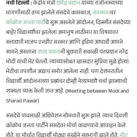
नवी दिल्ली :
केंद्रीय मंत्री
धर्मेंद्र प्रधान
यांच्या राजीनाम्याच्या
मागणीसाठी ठप्प झालेले संसदेचे कामकाज,
जंतरमंतर
वर
कॉक्रोज जनता पार्टी
चे सुरू असलेले आंदोलन, दिल्लीत संसदेच्या
बाहेर विद्यार्थ्यांवर झालेला अमानुष लाठीमार या विषयावर
सत्ताधारी भाजप एनडीए सरकार आणि इंडिया आघाडी आमने
सामने असताना
शरद पवारां
नी बुधवारी सकाळी पंतप्रधान नरेंद्र
मोदी यांची भेट घेतली. त्यांच्यासोबत खासदार सुप्रिया सुळे होत्या.
भेटीचा तपशील अद्याप समोर आलेला नाही. पण देशभरातील
विद्यार्थी आंदोलनाच्या प्रश्नांवर दोन्ही नेत्यांमध्ये चर्चा झाल्याची
शक्यता व्यक्त केली जात आहे. (Meeting between Modi and
Sharad Pawar)
संसदेचे पावसाळी अधिवेशन सोमवारी सुरू झाले. त्याच दिवशी
क्रॉक्रोच जनता पार्टीने संसदेवर मोर्चा काढण्याचे आवाहन केले
होते. या मोर्चात विद्यार्थी मोठ्या संख्येने सहभागी झाले होते.
नीट