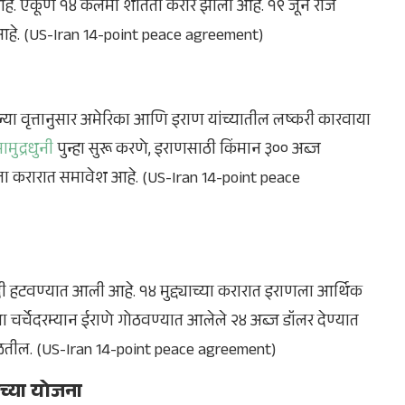
आहे. एकूण १४ कलमी शांतता करार झाला आहे. १९ जून रोज
ार आहे. (US-Iran 14-point peace agreement)
ेल्या वृत्तानुसार अमेरिका आणि इराण यांच्यातील लष्करी कारवाया
ामुद्रधुनी
पुन्हा सुरू करणे, इराणसाठी किंमान ३०० अब्ज
ंतता करारात समावेश आहे. (US-Iran 14-point peace
दी हटवण्यात आली आहे. १४ मुद्द्याच्या करारात इराणला आर्थिक
या चर्चेदरम्यान ईराणे गोठवण्यात आलेले २४ अब्ज डॉलर देण्यात
 मिळतील. (US-Iran 14-point peace agreement)
सच्या योजना