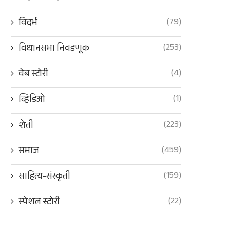
(79)
विदर्भ
(253)
विधानसभा निवडणूक
(4)
वेब स्टोरी
(1)
व्हिडिओ
मोदींकडून फुटीर शिवसेना, तृणमुल
संगीतसूर्य केशवराव भोसले नाट्
(223)
शेती
खासदारांना दिलासा
विविध प्रकल्पाचे रविवारी लो
August 7, 2026
August 7, 2026
(459)
समाज
(159)
साहित्य-संस्कृती
(22)
स्पेशल स्टोरी