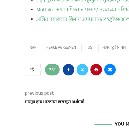
सईद मुश्ताक अली स्पर्धेत सूर्यकुमार मुंबईकडून ख
Muttaki : अफगाणिस्तान परराष्ट्र मंत्र्याच्या परिषद
अजित पवारांच्या विमान अपघातानंतर ‘व्हीएसआर’
IRAN
PEACE AGREEMENT
US
महाराष्ट्र दिनमान
0
previous post
मान्सून हाच भारताचा खराखुरा अर्थमंत्री
YOU M