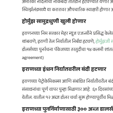
अमेरिका नौदलाची नाकेबंदी तातडीने हटवण्यात येणार 
स्विर्त्झलंडमध्ये या करारावर औपचारिक स्वाक्षरी होण
होर्मुझ सामुद्रधुणी खुली होणार
इराणनच्या निम सरकार मेहर न्यूज एजन्सीने प्रसिद्ध केल
थांबवणे, इराणी तेल निर्यातील निर्बंध हटवणे,
होर्मुझजी स
डॉलर्सच्या पुनर्रचना पॅकेजच्या तरतुदीचा १४ कलमी शा
agreement)
इराणच्या इंधन निर्यातवरील बंदी हटणार
इराणच्या पेट्रोकेमिकल्स आणि संबंधित निर्यातीवरील बं
संसाधनांचा पूर्ण वापर पुन्हा मिळणार आहे. ६० दिवसांच्
येतील. यातील १२ अब्ज डॉलर चर्चा सुरू होण्यापूर्वीच
इराणच्या पुनर्निर्माणासाठी ३०० अब्ज डालर्