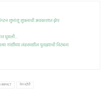
प्टन शुभांशू शुक्लाची अवकाशात झेप
्यात घुसली…
मा गांधींच्या लंडनमधील पुतळ्याची विटंबना
O IMPACT
मेन स्टोरी