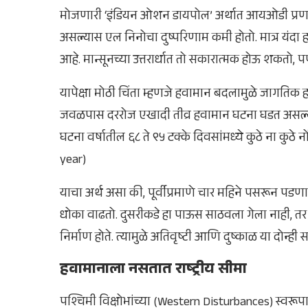
मोजणारी ‘इंडियन ओशन डायपोल’ अर्थात आयओडी प्रण
असल्यास एल निनोचा दुष्परिणाम कमी होतो. मात्र यं
आहे. मान्सूनच्या उत्तरार्धात तो सकारात्मक होऊ शकतो,
यापेक्षा मोठी चिंता म्हणजे हवामान बदलामुळे जागतिक हव
जवळपास दररोज एखादी तीव्र हवामान घटना घडत असल्याच
घटना वर्षातील ६८ ते ९५ टक्के दिवसांमध्ये कुठे ना कुठे 
year)
याचा अर्थ असा की, पूर्वीप्रमाणे चार महिने पसरून पड
धोका वाढतो. दुसरीकडे हा पाऊस साठवला गेला नाही, त
निर्माण होते. त्यामुळे अतिवृष्टी आणि दुष्काळ या दोन्ही
हवामानाला नसतात राष्ट्रीय सीमा
पश्चिमी विक्षोभांच्या (Western Disturbances) स्वरूपा