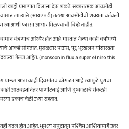
ाली काही प्रमाणात दिलासा देऊ शकते. सकारात्मक आयओडी
दा हवामान खात्याने (आयएमडी) तटस्थ आयओडीची शक्यता वर्तवली
 पण त्याआधी फारसा आधार मिळण्याची चिन्हे नाहीत.
ामान यंत्रणाच अस्थिर होत आहे. भारतात गेल्या काही वर्षांमध्ये
े आकडे सांगतात. मुसळधार पाऊस, पूर, भूस्खलन यांसारख्या
नोंदवल्या गेल्या आहेत. (monsoon in flux a super el nino this
णारा पाऊस आता काही दिवसांतच कोसळत आहे. त्यामुळे पुराचा
र काही आठवड्यांनंतर पाणीटंचाई आणि दुष्काळाचे संकटही
 समस्या एकाच वेळी उभ्या राहतात.
तही बदल होत आहेत. भूमध्य समुद्रातून पश्चिम आशियामार्गे उत्तर