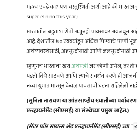
महत्त्व एवढे का? पण वस्तुस्थिती अशी आहे की भारत अजू
super el nino this year)
भारतातील बहुतांश शेती अजूनही पावसावर अवलंबून आहे.
आहे. देशातील ७० टक्क्यांहून अधिक पिण्याचे पाणी भूजलात
अर्थव्यवस्थेसाठी, अन्नसुरक्षेसाठी आणि जलसुरक्षेसाठी अ
म्हणूनच भारताचा खरा
अर्थमंत्री
जर कोणी असेल, तर तो भा
पडतो तिथे साठवणे आणि त्याचे संवर्धन करणे ही आजची 
नव्या युगात मान्सून केवळ पावसाची घटना राहिलेली ना
(सुनिता नारायण या आंतरराष्ट्रीय ख्यातीच्या पर्याव
एन्व्हायर्नमेंट (सीएसई) या संस्थेच्या प्रमुख आहेत.)
(सेंटर फॉर सायन्स अँड एन्व्हायर्नमेंट (सीएसई) च्या `
ड