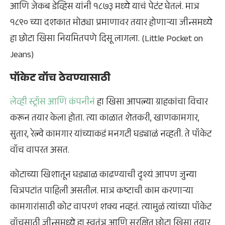
आणि जेकब डेव्हिस यांनी १८७३ मध्ये याचं पेटंट घेतलं. मात्र
१८९० च्या दशकात मोठ्या प्रमाणावर तयार होणाऱ्या जीन्समध्ये
हा छोटा खिसा नियमितपणे दिसू लागला. (Little Pocket on
Jeans)
पॉकेट वॉच ठेवण्यासाठी
लेव्ही स्ट्रॉस आणि कंपनीनं
हा खिसा आपल्या ग्राहकांचा विचार
करून तयार केला होता. त्या काळात शेतकरी, खाणकामगार,
सुतार, रेल्वे कामगार यांच्याकडं मनगटी घड्याळं नव्हती. ते पॉकेट
वॉच वापरत असत.
कोटाच्या खिशातून घड्याळ काढण्याची दृश्यं आपण जुन्या
चित्रपटांत पाहिली असतील. मात्र कष्टाची काम करणाऱ्या
कामगारांसाठी कोट वापरणं शक्य नव्हतं. त्यामुळं त्यांच्या पॉकेट
वॉचसाठी जीन्समध्ये हा स्वतंत्र आणि सुरक्षित छोटा खिसा तयार