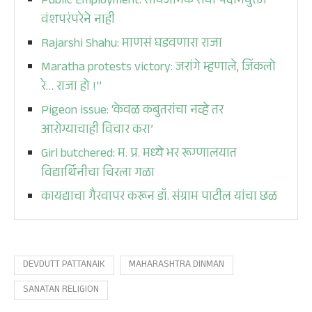
Public Employment: सार्वजनिक सेवा पदनियुक्ती
वंशपरंपरेने नाही
Rajarshi Shahu: माणसं घडवणारा राजा
Maratha protests victory: जरांगे म्हणाले, जिंकलो
रे… राजा हो !’’
Pigeon issue: ‘केवळ कबुतरांचा नव्हे तर
आरोग्याचाही विचार करा’
Girl butchered: म. प्र. मध्ये भर रूग्णालयात
विद्यार्थिनीचा चिरला गळा
कायद्याचा गैरवापर करून डॉ. संग्राम पाटील यांचा छळ
DEVDUTT PATTANAIK
MAHARASHTRA DINMAN
SANATAN RELIGION