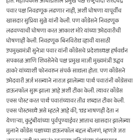
होते. महाविकास आघाडीतील प्रमुख पक्ष राष्ट्रवादी शरदचंद्र
पवार पक्ष निवडणूक लढणार नाही, अशी घोषणा यापूर्वीच
खासदार सुप्रिया सुळे यांनी केली. पण काँग्रेसने निवडणूक
लढवण्याची घोषणा करत आकाश मोरे यांच्या उमेदवारीची
घोषणाही केली. निवडणूक बिनविरोध व्हावी यासाठी
उपमुख्यमंत्री सुनेत्रा पवार यांनी काँग्रेसचे प्रदेशाध्यक्ष हर्षवर्धन
सपकाळ आणि शिवसेनेचे पक्ष प्रमुख माजी मुख्यमंत्री उद्धव
ठाकरे यांच्याशी फोनवरुन संपर्क साधला होता. पण काँग्रेसने
उमेदवारी अर्ज भरल्याने नाराज झालेल्या पार्थ पवारांनी काँग्रेसचा
डाऊनफॉल सुरू झाला आहे अशी टीका केली. त्यावर काँग्रेस
एक्स पोस्ट करत पार्थ पवारांच्यावर तीव्र शब्दात टीका केली.
एक्स पोस्टमध्ये असे म्हटले आहे की, ‘धड भाषणही देता न
येणाऱ्या, कुटुंबीयांच्या पुर्वपुण्याईवर आताच खासदार झालेल्या
मुलाने काँग्रेस पक्षाच्या डाऊनफॉल बद्दल बोलणं, म्हणजे जरा