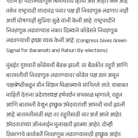
गटाने ही पोटनिवडणूक बिनविरोध व्हावी असे जाहीर केले आहे.
तसेच राष्ट्रवादी शरदचंद्र पवार पक्ष ही निवडणूक लढणार नाही
अशी घोषणाही सुप्रिया सुळे यांनी केली आहे. राष्ट्रवादीने
निवडणूक लढवण्यास नकार दिल्याने काँग्रेसने निवडणूक
लढवण्याची इच्छा व्यक्त केली आहे. (Congress Gives Green
Signal for Baramati and Rahuri By-elections)
मुंबईत गुरुवारी काँग्रेसची बैठक झाली. या बैठकीत राहुरी आणि
बारामतीची निवडणूक लढवण्यावर काँग्रेस पक्ष ठाम असून
पक्षश्रेष्ठीकडून ग्रीन सिग्नल मिळाल्याचे सांगितले जाते. याबाबत
माहिती देताना प्रदेशाध्यक्ष हर्षवर्धन सपकाळ म्हणाले, राहूल
आणि बारामती येथून इच्छुक उमेदवारांशी आमची चर्चा झाली
आहे. बारामतीसाठी सहा तर राहुरीसाठी चार अर्ज आले आहेत.
उमेदवारांच्या ऑनलाईन मुलाखती झाल्या आहेत. दोन्ही
ठिकाणचे कार्यकर्ते निवडणूक लढवण्यासाठी इच्छुक आहेत.