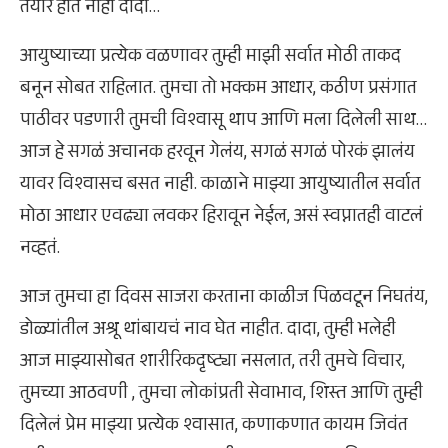
तयार होत नाही दादा…
आयुष्याच्या प्रत्येक वळणावर तुम्ही माझी सर्वात मोठी ताकद
बनून सोबत राहिलात. तुमचा तो भक्कम आधार, कठीण प्रसंगात
पाठीवर पडणारी तुमची विश्वासू थाप आणि मला दिलेली साथ…
आज हे सगळं अचानक हरवून गेलंय, सगळं सगळं पोरकं झालंय
यावर विश्वासच बसत नाही. काळाने माझ्या आयुष्यातील सर्वात
मोठा आधार एवढ्या लवकर हिरावून नेईल, असं स्वप्नातही वाटलं
नव्हतं.
आज तुमचा हा दिवस साजरा करताना काळीज पिळवटून निघतंय,
डोळ्यांतील अश्रू थांबायचं नाव घेत नाहीत. दादा, तुम्ही भलेही
आज माझ्यासोबत शारीरिकदृष्ट्या नसलात, तरी तुमचे विचार,
तुमच्या आठवणी , तुमचा लोकांप्रती सेवाभाव, शिस्त आणि तुम्ही
दिलेलं प्रेम माझ्या प्रत्येक श्वासात, कणाकणात कायम जिवंत