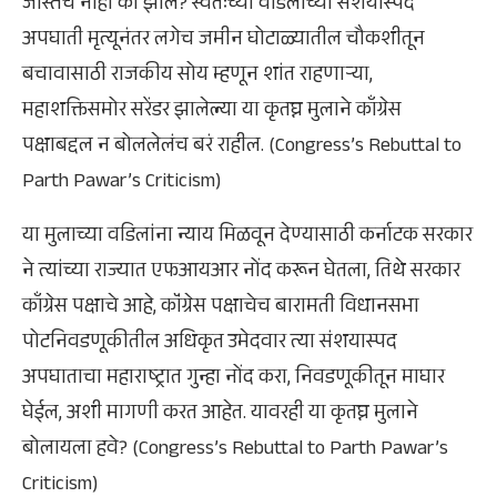
जास्तच नाही का झालं? स्वतःच्या वडिलांच्या संशयास्पद
अपघाती मृत्यूनंतर लगेच जमीन घोटाळ्यातील चौकशीतून
बचावासाठी राजकीय सोय म्हणून शांत राहणाऱ्या,
महाशक्तिसमोर सरेंडर झालेल्या या कृतघ्न मुलाने काँग्रेस
पक्षाबद्दल न बोललेलंच बरं राहील. (Congress’s Rebuttal to
Parth Pawar’s Criticism)
या मुलाच्या वडिलांना न्याय मिळवून देण्यासाठी कर्नाटक सरकार
ने त्यांच्या राज्यात एफआयआर नोंद करून घेतला, तिथे सरकार
काँग्रेस पक्षाचे आहे, कॉंग्रेस पक्षाचेच बारामती विधानसभा
पोटनिवडणूकीतील अधिकृत उमेदवार त्या संशयास्पद
अपघाताचा महाराष्ट्रात गुन्हा नोंद करा, निवडणूकीतून माघार
घेईल, अशी मागणी करत आहेत. यावरही या कृतघ्न मुलाने
बोलायला हवे? (Congress’s Rebuttal to Parth Pawar’s
Criticism)