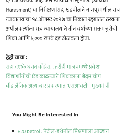
देणे आवश्यक आहे, असे न्यायाधीश म्हणाले. (Sexual
Harasment) या निरीक्षणांसह, खंडपीठाने नागपूरमधील सत्र
न्यायालयाचा १८ ऑगस्ट २०१७ चा निकाल रद्दबातल ठरवला.
अपीलकर्त्याला सत्र न्यायालयाने तीन वर्षांच्या सक्तमजुरीची
शिक्षा आणि ५,००० रुपये दंड ठोठावला होता.
हेही वाचा :
सहा दशके घरात काँग्रेस… तरीही भाजपमध्ये प्रवेश
विद्यार्थीनीची छेड काढल्याने शिक्षकाला बेदम चोप
बीड लैंगिक अत्याचार प्रकरणात ‘एसआयटी’ : मुख्यमंत्री
You Might Be Interested In
E20 petrol : पेट्रोल-इथेनॉल मिश्रणाला आव्हान