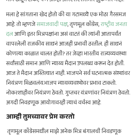
मान छाटून टाका, पण आम्ही आरएसएससमोर झुकणार नाही.”
मला हे सांगताना खेद होतो की या गटामध्ये एक मोठा गैरसमज
आहे. तो म्हणजे
समाजवादी पक्ष
, तृणमूल काँग्रेस,
राष्ट्रीय जनता
दल
आणि इतर मित्रपक्षांना असं वाटतं की त्यांनी आतापर्यंत
वापरलेली राजकीय साधनं आजही प्रभावी ठरतील. ही साधनं
कोणत्या काळात चालत होती? तर जेव्हा भारतीय राज्यव्यवस्था
सर्वांसाठी समान आणि न्याय्य मैदान उपलब्ध करून देत होती.
आज ते मैदान अस्तित्वात नाही. भाजपने सर्व घटनात्मक संस्थांवर
नियंत्रण मिळवलंय.भाजप न्यायव्यवस्थेवर प्रभाव टाकतो.
नोकरशाहीवर नियंत्रण ठेवतो. गुप्तचर यंत्रणांवर नियंत्रण ठेवतो.
अगदी निवडणूक आयोगावरही त्याचं वर्चस्व आहे.
आम्ही तुमच्यावर प्रेम करतो
तृणमूल काँग्रेसमधील माझे अनेक मित्र बंगालची निवडणूक