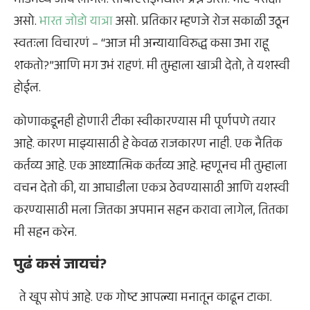
मोडमध्ये जावं लागेल. सीबीएसईमधील प्रश्न असो. नीट परीक्षा
असो.
भारत जोडो यात्रा
असो. प्रतिकार म्हणजे रोज सकाळी उठून
स्वतःला विचारणं – “आज मी अन्यायाविरुद्ध कसा उभा राहू
शकतो?”आणि मग उभं राहणं. मी तुम्हाला खात्री देतो, ते यशस्वी
होईल.
कोणाकडूनही होणारी टीका स्वीकारण्यास मी पूर्णपणे तयार
आहे. कारण माझ्यासाठी हे केवळ राजकारण नाही. एक नैतिक
कर्तव्य आहे. एक आध्यात्मिक कर्तव्य आहे. म्हणूनच मी तुम्हाला
वचन देतो की, या आघाडीला एकत्र ठेवण्यासाठी आणि यशस्वी
करण्यासाठी मला जितका अपमान सहन करावा लागेल, तितका
मी सहन करेन.
पुढं कसं जायचं?
ते खूप सोपं आहे. एक गोष्ट आपल्या मनातून काढून टाका.