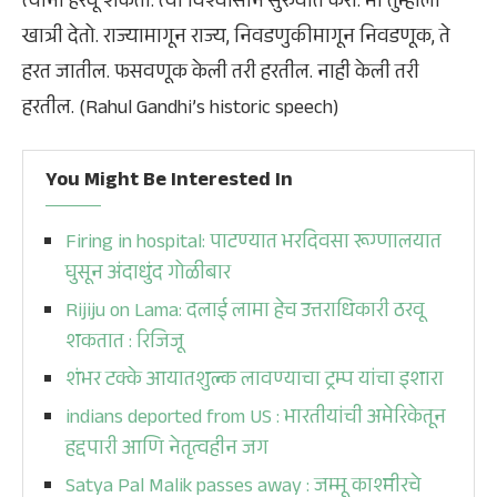
त्यांना हरवू शकतो. त्या विश्वासाने सुरुवात करा. मी तुम्हाला
खात्री देतो. राज्यामागून राज्य, निवडणुकीमागून निवडणूक, ते
हरत जातील. फसवणूक केली तरी हरतील. नाही केली तरी
हरतील. (Rahul Gandhi’s historic speech)
You Might Be Interested In
Firing in hospital: पाटण्यात भरदिवसा रूग्णालयात
घुसून अंदाधुंद गोळीबार
Rijiju on Lama: दलाई लामा हेच उत्तराधिकारी ठरवू
शकतात : रिजिजू
शंभर टक्के आयातशुल्क लावण्याचा ट्रम्प यांचा इशारा
indians deported from US : भारतीयांची अमेरिकेतून
हद्दपारी आणि नेतृत्वहीन जग
Satya Pal Malik passes away : जम्मू काश्मीरचे