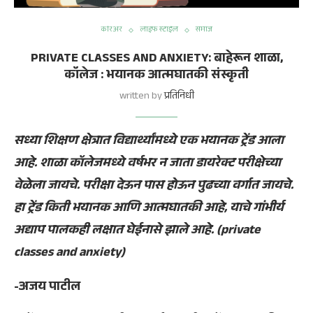
करिअर
लाइफ स्टाईल
समाज
PRIVATE CLASSES AND ANXIETY: बाहेरून शाळा,
कॉलेज : भयानक आत्मघातकी संस्कृती
written by
प्रतिनिधी
सध्या शिक्षण क्षेत्रात विद्यार्थ्यांमध्ये एक भयानक ट्रेंड आला
आहे
. शाळा कॉलेजमध्ये वर्षभर न जाता डायरेक्ट परीक्षेच्या
वेळेला जायचे. परीक्षा देऊन पास होऊन पुढच्या वर्गात जायचे.
हा ट्रेंड किती भयानक आणि आत्मघातकी आहे, याचे गांभीर्य
अद्याप पालकही लक्षात घेईनासे झाले आहे. (
private
classes and anxiety)
-अजय पाटील