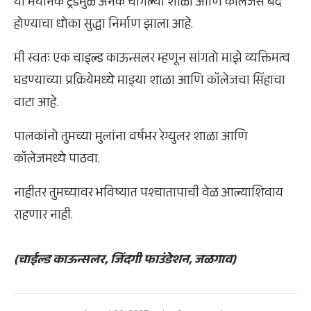
या भयानक ट्रेंडमुळे अनेक चांगल्या शाळा आणि कॉलेजेस बंद
होण्याचा धोका सुद्धा निर्माण झाला आहे.
मी स्वतः एक चाइल्ड काऊन्सलर म्हणून सांगतो माझे व्यक्तिमत्व
घडण्याच्या प्रक्रियेमध्ये माझ्या शाळा आणि कॉलेजचा सिंहाचा
वाटा आहे.
पालकांनो तुमच्या मुलांना वर्षभर रेग्युलर शाळा आणि
कॉलेजमध्ये पाठवा.
नाहीतर तुमच्यावर भविष्यात पश्चातापाची वेळ आल्याशिवाय
राहणार नाही.
(चाईल्ड काऊन्सलर, जिंदगी फाउंडेशन, जळगाव)